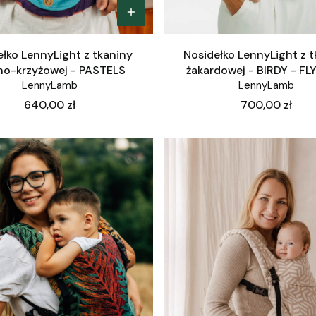
łko LennyLight z tkaniny
Nosidełko LennyLight z 
no-krzyżowej - PASTELS
żakardowej - BIRDY - FL
LennyLamb
LennyLamb
Cena
Cena
640,00 zł
700,00 zł