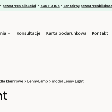
•
przestrzeń bliskości
•
536 110 105
•
kontakt@przestrzenbliskosci
nia
Konsultacje
Karta podarunkowa
Kontakt
dła klamrowe
LennyLamb
model Lenny Light
ht