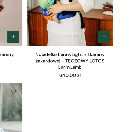
tkaniny
Nosidełko LennyLight z tkaniny
s
żakardowej - TĘCZOWY LOTOS
LennyLamb
Cena
640,00 zł