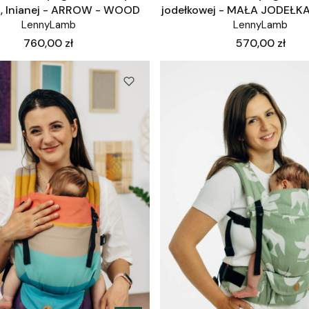
, lnianej - ARROW - WOOD
jodełkowej - MAŁA JODEŁ
LennyLamb
LennyLamb
Cena
Cena
760,00 zł
570,00 zł