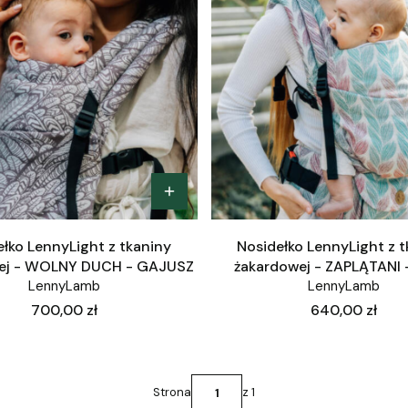
łko LennyLight z tkaniny
Nosidełko LennyLight z 
ej - WOLNY DUCH - GAJUSZ
żakardowej - ZAPLĄTANI 
LennyLamb
LennyLamb
Cena
Cena
700,00 zł
640,00 zł
Strona
z 1