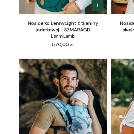
Nosidełko LennyLight z tkaniny
Noside
jodełkowej - SZMARAGD
skoś
LennyLamb
Cena
570,00 zł