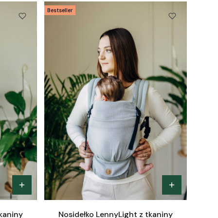
Bestseller
tkaniny
Nosidełko LennyLight z tkaniny