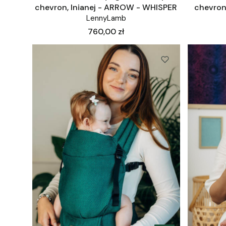
chevron, lnianej - ARROW - WHISPER
chevron
LennyLamb
Cena
760,00 zł