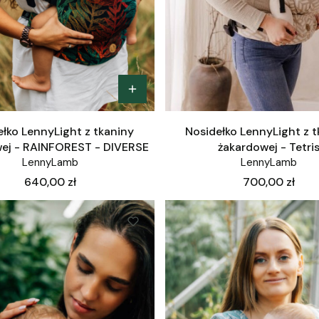
łko LennyLight z tkaniny
Nosidełko LennyLight z 
ej - RAINFOREST - DIVERSE
żakardowej - Tetri
LennyLamb
LennyLamb
Cena
Cena
640,00 zł
700,00 zł