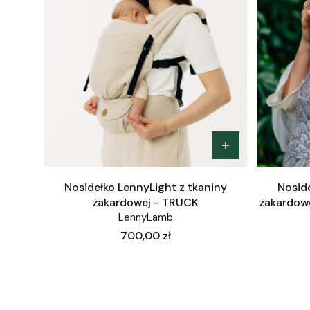
Nosidełko LennyLight z tkaniny
Noside
żakardowej - TRUCK
żakardow
LennyLamb
Cena
700,00 zł