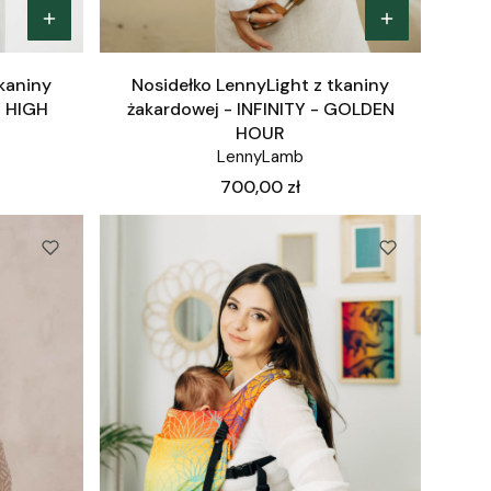
tkaniny
Nosidełko LennyLight z tkaniny
Y HIGH
żakardowej - INFINITY - GOLDEN
HOUR
LennyLamb
Cena
700,00 zł