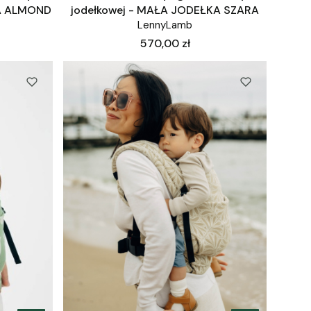
KA ALMOND
jodełkowej - MAŁA JODEŁKA SZARA
LennyLamb
Cena
570,00 zł