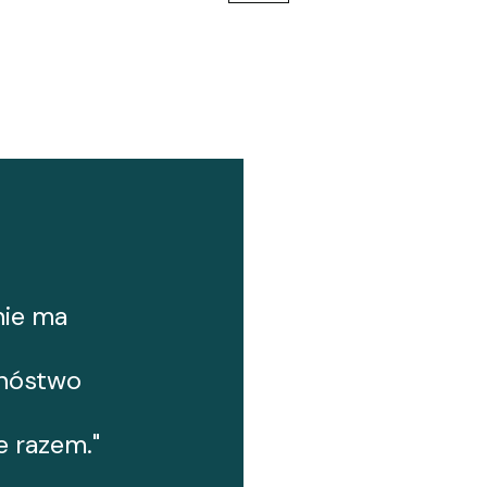
nie ma
mnóstwo
 razem."