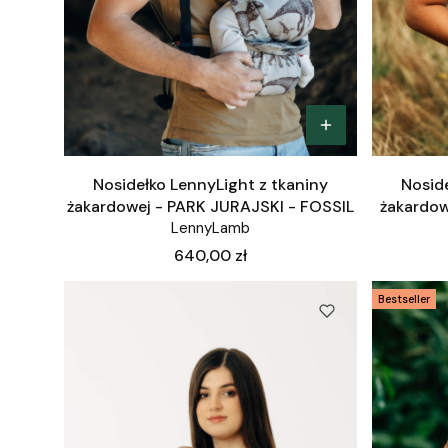
Nosidełko LennyLight z tkaniny
Noside
żakardowej - PARK JURAJSKI - FOSSIL
żakardow
LennyLamb
Cena
640,00 zł
Bestseller