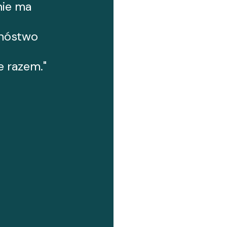
nie ma
mnóstwo
 razem."