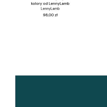
kolory od LennyLamb
LennyLamb
Cena
98,00 zł