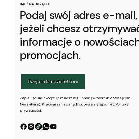
BĄDŹ NA BIEŻĄCO
Podaj swój adres e-mail,
jeżeli chcesz otrzymywa
informacje o nowościach
promocjach.
Twój adres e-mail
Dołącz do newslettera
Zapisując się, akceptujesz nasz Regulamin (w zakresie dotyczącym
Newslettera). Przetwarzanie danych odbywa się zgodnie z Polityką
prywatności.