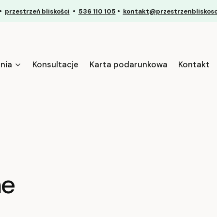
•
przestrzeń bliskości
•
536 110 105
•
kontakt@przestrzenbliskosci
nia
Konsultacje
Karta podarunkowa
Kontakt
ne