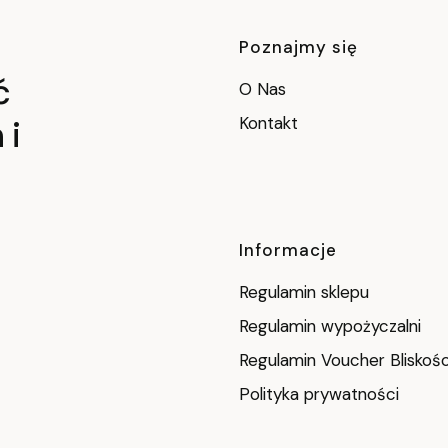
Linki w sto
Poznajmy się
ć
O Nas
 i
Kontakt
Informacje
Regulamin sklepu
Regulamin wypożyczalni
Regulamin Voucher Bliskośc
Polityka prywatności