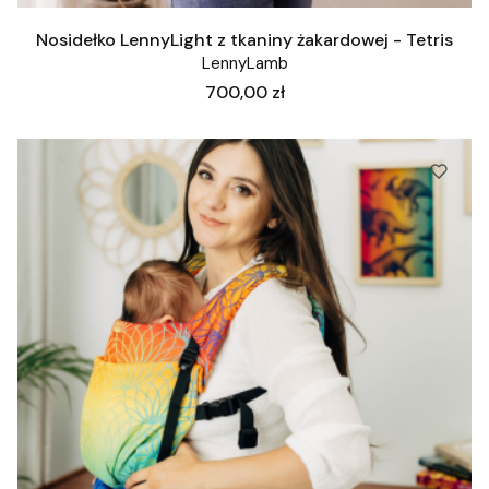
Nosidełko LennyLight z tkaniny żakardowej - Tetris
LennyLamb
Cena
700,00 zł