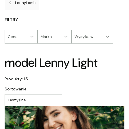
LennyLamb
FILTRY
Cena
Marka
Wysyłka w
Koniec filtrów
model Lenny Light
Produkty:
15
Lista produktów
Sortowanie:
Domyślne