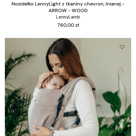
Nosidełko LennyLight z tkaniny chevron, lnianej -
ARROW - WOOD
LennyLamb
Cena
760,00 zł