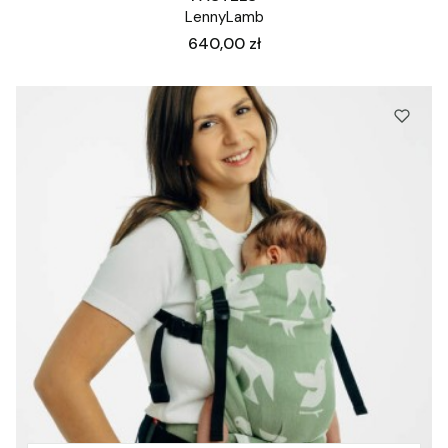
LennyLamb
Cena
640,00 zł