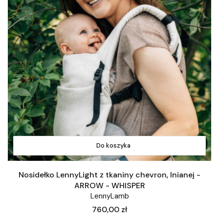
Do koszyka
Nosidełko LennyLight z tkaniny chevron, lnianej -
ARROW - WHISPER
LennyLamb
Cena
760,00 zł