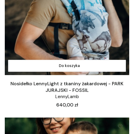
Do koszyka
Nosidełko LennyLight z tkaniny żakardowej - PARK
JURAJSKI - FOSSIL
LennyLamb
Cena
640,00 zł