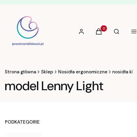
Produkty w koszyku
Otwórz w
Zaloguj się
Koszyk
Szukaj
M
Strona główna
Sklep
Nosidła ergonomiczne
nosidła kl
model Lenny Light
PODKATEGORIE