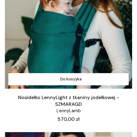
Do koszyka
Nosidełko LennyLight z tkaniny jodełkowej -
SZMARAGD
LennyLamb
Cena
570,00 zł