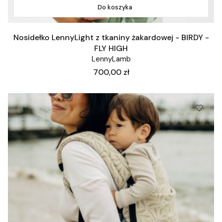
Do koszyka
Nosidełko LennyLight z tkaniny żakardowej - BIRDY -
FLY HIGH
LennyLamb
Cena
700,00 zł