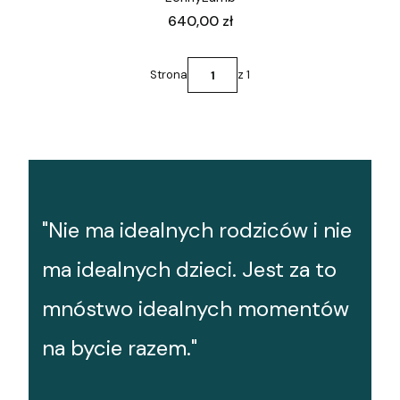
Cena
640,00 zł
Strona
z 1
"Nie ma idealnych rodziców i nie
ma idealnych dzieci. Jest za to
mnóstwo idealnych momentów
na bycie razem."