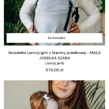
Do koszyka
Nosidełko LennyLight z tkaniny jodełkowej - MAŁA
JODEŁKA SZARA
LennyLamb
Cena
570,00 zł