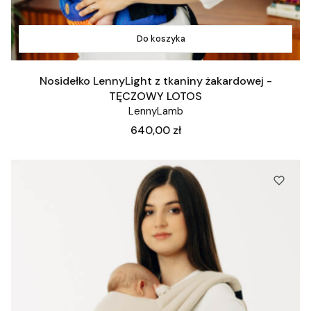
Do koszyka
Nosidełko LennyLight z tkaniny żakardowej -
TĘCZOWY LOTOS
LennyLamb
Cena
640,00 zł