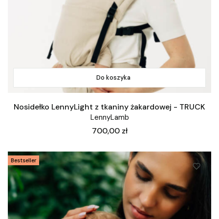
Do koszyka
Nosidełko LennyLight z tkaniny żakardowej - TRUCK
LennyLamb
Cena
700,00 zł
Bestseller