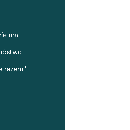
nie ma
mnóstwo
 razem."