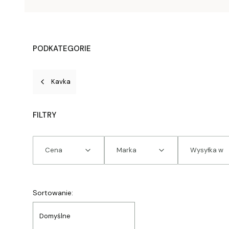
PODKATEGORIE
Kavka
FILTRY
Cena
Marka
Wysyłka w
Koniec filtrów
Lista produktów
Sortowanie:
Domyślne