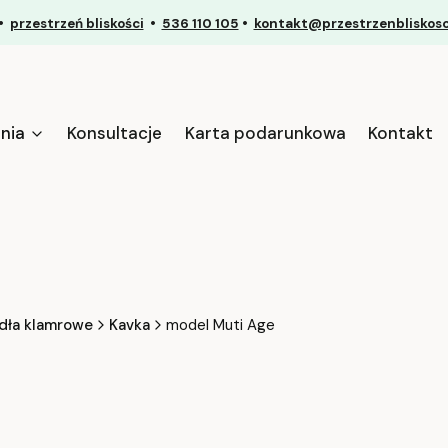
•
przestrzeń bliskości
•
536 110 105
•
kontakt@przestrzenbliskosci
nia
Konsultacje
Karta podarunkowa
Kontakt
dła klamrowe
Kavka
model Muti Age