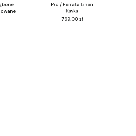
ngbone
Pro / Ferrata Linen
ulowane
Kavka
Cena
769,00 zł