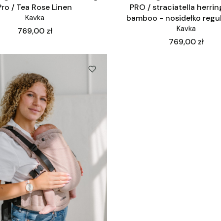
Pro / Tea Rose Linen
PRO / straciatella herri
Kavka
bamboo - nosidełko reg
Kavka
Cena
769,00 zł
Cena
769,00 zł