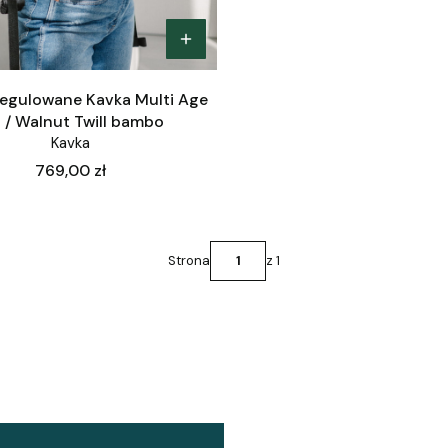
regulowane Kavka Multi Age
 / Walnut Twill bambo
Kavka
Cena
769,00 zł
Strona
z 1