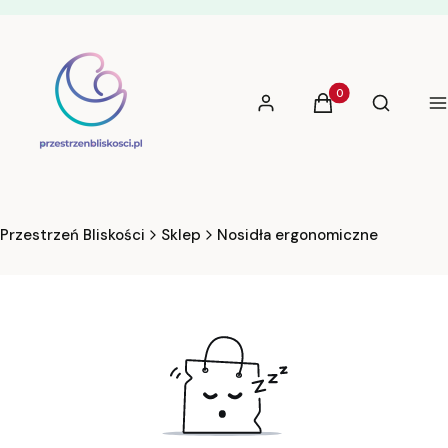
Produkty w koszyku
Otwórz w
Zaloguj się
Koszyk
Szukaj
M
Przestrzeń Bliskości
Sklep
Nosidła ergonomiczne